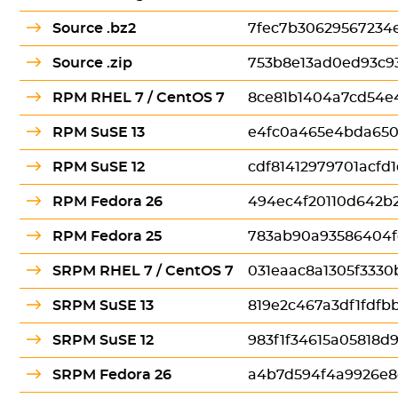
Source .bz2
7fec7b30629567234
Source .zip
753b8e13ad0ed93c9
RPM RHEL 7 / CentOS 7
8ce81b1404a7cd54e
RPM SuSE 13
e4fc0a465e4bda650
RPM SuSE 12
cdf81412979701acfd
RPM Fedora 26
494ec4f20110d642b
RPM Fedora 25
783ab90a93586404f
SRPM RHEL 7 / CentOS 7
031eaac8a1305f3330
SRPM SuSE 13
819e2c467a3df1fdfb
SRPM SuSE 12
983f1f34615a05818d
SRPM Fedora 26
a4b7d594f4a9926e8