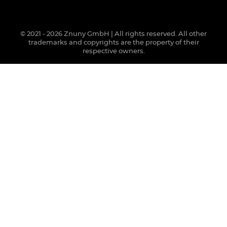
© 2021 - 2026 Znuny GmbH | All rights reserved. All other
trademarks and copyrights are the property of their
respective owners.