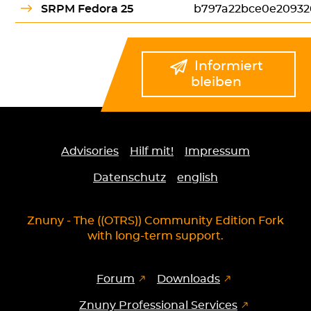
SRPM Fedora 25
b797a22bce0e20932
Informiert
bleiben
Advisories
Hilf mit!
Impressum
Datenschutz
english
Znuny - The ((OTRS)) Community Edition Fork
with long-term support.
Forum
Downloads
Znuny Professional Services